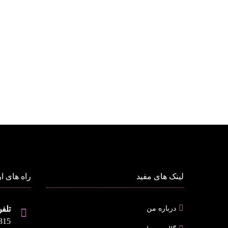
لینک های مفید
راه های ا
درباره من
تلفن
315